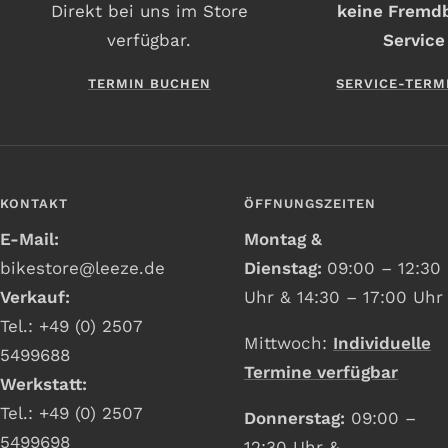
Direkt bei uns im Store
keine Fremd
verfügbar.
Service
TERMIN BUCHEN
SERVICE-TERM
KONTAKT
ÖFFNUNGSZEITEN
E-Mail:
Montag &
bikestore@leeze.de
Dienstag:
09:00 – 12:30
Verkauf:
Uhr & 14:30 – 17:00 Uhr
Tel.: +49 (0) 2507
Mittwoch:
Individuelle
5499688
Termine verfügbar
Werkstatt:
Tel.: +49 (0) 2507
Donnerstag:
09:00 –
5499698
12:30 Uhr &