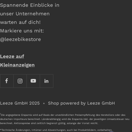
Spannende Einblicke in
unser Unternehmen
warten auf dich!
Markiere uns mit:
@leezebikestore
Leeze auf
Kleinanzeigen
Leeze GmbH 2025
Shop powered by Leeze GmbH
1
Die angegebene Ersparnis wird auf Basis der unverbindlichen Preisempfehlung des Herstellers oder des
deutschen Importeurs berechnet. Länderabhängig wird die Ersparnis inkl. der jeweiligen Umsatzsteuer neu
berechnet. Aktionspreise sind zeitlich begrenzt gültig, solange der Vorrat reicht.
*Technische Änderungen, Irrtümer und Abweichungen, auch bei Produktbildern, vorbehalten.