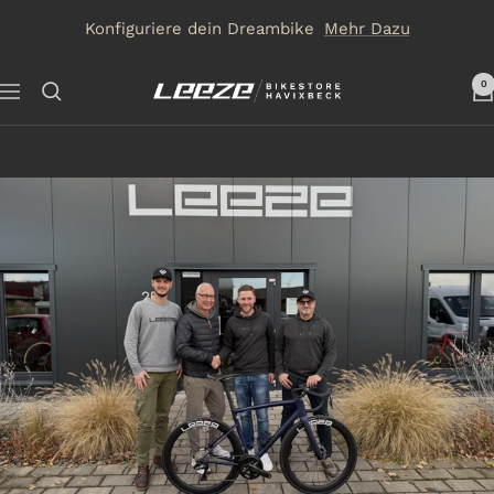
Direkt
Konfiguriere dein Dreambike
Mehr Dazu
zum
Inhalt
0
Leeze
Navigation
Bike
Store