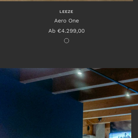
LEEZE
Aero One
Angebotspreis
Ab €4.299,00
s
c
h
w
a
r
z
m
a
t