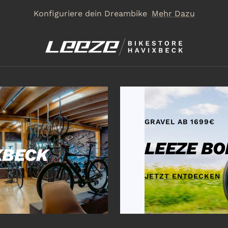
Konfiguriere dein Dreambike
Mehr Dazu
Leeze
Bike
Store
GRAVEL AB 1699€
LEEZE B
XBECK
JETZT ENTDECKEN