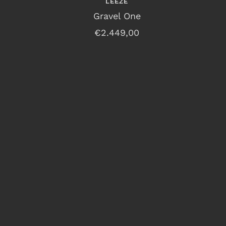
LEEZE
Gravel One
Angebotspreis
€2.449,00