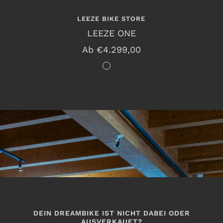
LEEZE BIKE STORE
LEEZE ONE
Angebotspreis
Ab €4.299,00
M
I
e
n
t
f
e
e
o
r
r
n
i
o
t
R
e
e
G
d
DEIN DREAMBIKE IST NICHT DABEI ODER
AUSVERKAUFT?