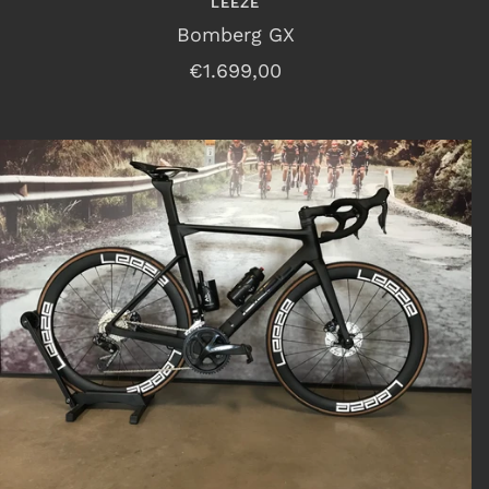
LEEZE
Bomberg GX
Angebotspreis
€1.699,00